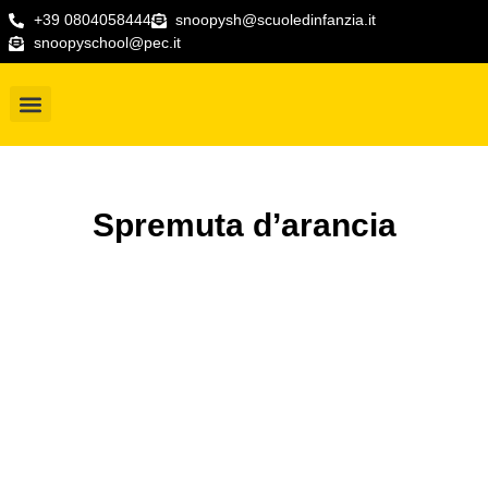
+39 0804058444
snoopysh@scuoledinfanzia.it
snoopyschool@pec.it
Chi Siamo
Spremuta d’arancia