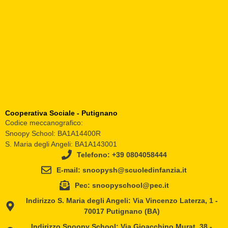
Cooperativa Sociale - Putignano
Codice meccanografico:
Snoopy School: BA1A14400R
S. Maria degli Angeli: BA1A143001
Telefono: +39 0804058444
E-mail: snoopysh@scuoledinfanzia.it
Pec: snoopyschool@pec.it
Indirizzo S. Maria degli Angeli: Via Vincenzo Laterza, 1 -
70017 Putignano (BA)
Indirizzo Snoopy School: Via Gioacchino Murat, 38 -